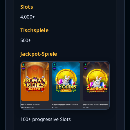
Slots
4.000+
Tischspiele
500+
Jackpot-Spiele
100+ progressive Slots