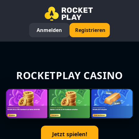
Anmelden
Registrieren
ROCKETPLAY CASINO
Jetzt spielen!