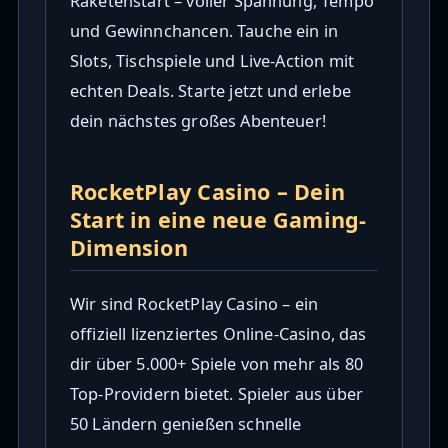
Raketenstart – voller Spannung, Tempo
und Gewinnchancen. Tauche ein in
Slots, Tischspiele und Live-Action mit
echten Deals. Starte jetzt und erlebe
dein nächstes großes Abenteuer!
RocketPlay Casino – Dein
Start in eine neue Gaming-
Dimension
Wir sind RocketPlay Casino – ein
offiziell lizenziertes Online-Casino, das
dir über 5.000+ Spiele von mehr als 80
Top-Providern bietet. Spieler aus über
50 Ländern genießen schnelle