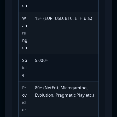
en
W
15+ (EUR, USD, BTC, ETH u.a.)
äh
ru
ng
en
Sp
5.000+
iel
e
Pr
80+ (NetEnt, Microgaming,
ov
Evolution, Pragmatic Play etc.)
id
er