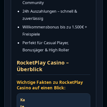
Community
24h Auszahlungen – schnell &
zuverlässig
Willkommensbonus bis zu 1.500€ +
Freispiele
Perfekt für Casual Player,
Bonusjäger & High Roller
RocketPlay Casino –
Überblick
Wichtige Fakten zu RocketPlay
Casino auf einen Blick:
Ka
te