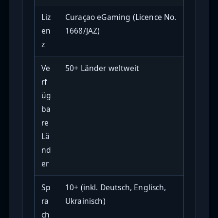
Liz
Curaçao eGaming (Licence No.
en
1668/JAZ)
z
Ve
50+ Länder weltweit
rf
üg
ba
re
Lä
nd
er
Sp
10+ (inkl. Deutsch, Englisch,
ra
Ukrainisch)
ch