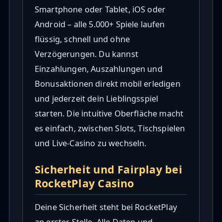
Smartphone oder Tablet, iOS oder
Android – alle 5.000+ Spiele laufen
flüssig, schnell und ohne
Verzögerungen. Du kannst
Einzahlungen, Auszahlungen und
Bonusaktionen direkt mobil erledigen
und jederzeit dein Lieblingsspiel
starten. Die intuitive Oberfläche macht
es einfach, zwischen Slots, Tischspielen
und Live-Casino zu wechseln.
Sicherheit und Fairplay bei
RocketPlay Casino
Deine Sicherheit steht bei RocketPlay
an erster Stelle. Alle Daten und