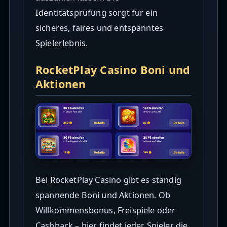
Identitätsprüfung sorgt für ein
sicheres, faires und entspanntes
Spielerlebnis.
RocketPlay Casino Boni und
Aktionen
Bei RocketPlay Casino gibt es ständig
spannende Boni und Aktionen. Ob
Willkommensbonus, Freispiele oder
Cashback – hier findet jeder Spieler die