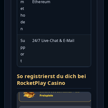
m
Ethereum
et
ho
de
n
Su
24/7 Live-Chat & E-Mail
pp
or
t
So registrierst du dich bei
RocketPlay Casino