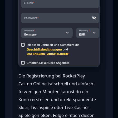
Die Registrierung bei RocketPlay
Casino Online ist schnell und einfach.
In wenigen Minuten kannst du ein
Konto erstellen und direkt spannende
Slots, Tischspiele oder Live-Casino-
Spiele genießen. Folge einfach diesen